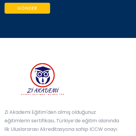
GÖNDER
Zi Akademi Eğitim'den almış olduğunuz
eğitimlerin sertifikası, Türkiye‘de eğitim alanında
ilk Uluslararası Akreditasyona sahip ICCW onayı