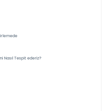
z
lirlemede
ni Nasıl Tespit ederiz?