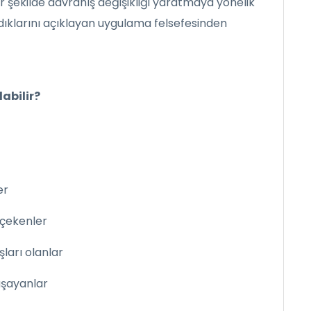
ir şekilde davranış değişikliği yaratmaya yönelik
ıldıklarını açıklayan uygulama felsefesinden
abilir?
er
 çekenler
ışları olanlar
aşayanlar