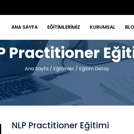
ANA SAYFA
EĞİTİMLERİMİZ
KURUMSAL
BL
P Practitioner Eğit
Ana Sayfa
/
Eğitimler
/
Eğitim Detay
NLP Practitioner Eğitimi