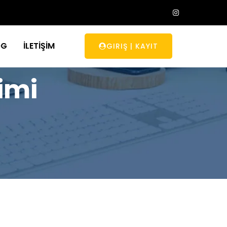
OG
İLETİŞİM
GIRIŞ
|
KAYIT
imi